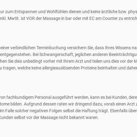
ur zum Entspannen und Wohlfühlen dienen und keine ärztliche bzw. physi
inkl. MwSt. ist VOR der Massage in bar oder mit EC am Counter zu entric
einer verbindlichen Terminbuchung versichern Sie, dass Ihres Wissens na
tgegenstehen. Bei Schwangerschaft, jeglichen anderen Beeinträchtigunge
en Sie dies unbedingt vorher mit Ihrem Arzt und teilen uns dies vor de
tragen, welche keine allergieauslösenden Proteine beinhalten und daher 
on fachkundigem Personal ausgeführt werden, kann es bei Kunden, der
tome bilden. Aufgrund dessen raten wir dringend dazu, vorab einen Arzt
d im Falle solcher negativen Folgen selbst die Haftung trägt. Ebenfalls ü
unden selbst vor der Massage nicht bekannt waren.