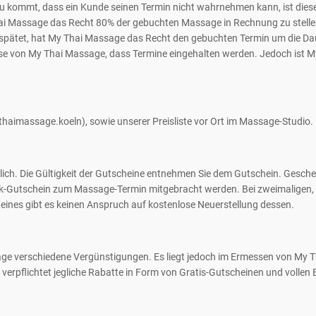
zu kommt, dass ein Kunde seinen Termin nicht wahrnehmen kann, ist diese
hai Massage das Recht 80% der gebuchten Massage in Rechnung zu stellen
pätet, hat My Thai Massage das Recht den gebuchten Termin um die Dau
se von My Thai Massage, dass Termine eingehalten werden. Jedoch ist My
aimassage.koeln), sowie unserer Preisliste vor Ort im Massage-Studio.
lich. Die Gültigkeit der Gutscheine entnehmen Sie dem Gutschein. Gesch
k-Gutschein zum Massage-Termin mitgebracht werden. Bei zweimaligen,
cheines gibt es keinen Anspruch auf kostenlose Neuerstellung dessen.
e verschiedene Vergünstigungen. Es liegt jedoch im Ermessen von My 
verpflichtet jegliche Rabatte in Form von Gratis-Gutscheinen und volle