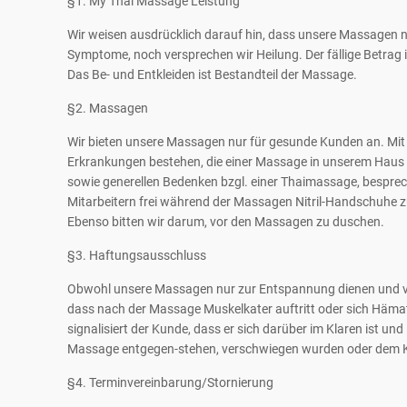
§1. My Thai Massage Leistung
Wir weisen ausdrücklich darauf hin, dass unsere Massagen n
Symptome, noch versprechen wir Heilung. Der fällige Betrag 
Das Be- und Entkleiden ist Bestandteil der Massage.
§2. Massagen
Wir bieten unsere Massagen nur für gesunde Kunden an. Mit 
Erkrankungen bestehen, die einer Massage in unserem Haus en
sowie generellen Bedenken bzgl. einer Thaimassage, besprech
Mitarbeitern frei während der Massagen Nitril-Handschuhe zu 
Ebenso bitten wir darum, vor den Massagen zu duschen.
§3. Haftungsausschluss
Obwohl unsere Massagen nur zur Entspannung dienen und v
dass nach der Massage Muskelkater auftritt oder sich Häma
signalisiert der Kunde, dass er sich darüber im Klaren ist un
Massage entgegen-stehen, verschwiegen wurden oder dem K
§4. Terminvereinbarung/Stornierung