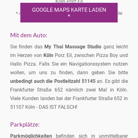
Köln Porz Eil
GOOGLE MAPS KARTE LADEN
* ACHTUNG. Mit dem Laden der Karte akzeptierst du die
*
Datenschutzerklärung von Google.
Mehr erfahren
Mit dem Auto:
Sie finden das
My Thai Massage Studio
ganz leicht
im Herzen von
Köln
Porz Eil, zwischen Pizza Boy und
Hallo Pizza. Falls Sie ein Navigationssystem nutzen
wollen, um uns zu finden, dann geben Sie bitte
unbedingt auch die Postleitzahl 51145
an. Es gibt die
Frankfurter Straße 652 nämlich zwei Mal in Köln.
Viele Kunden landen bei der Frankfurter Straße 652 in
51107 Köln - DAS IST FALSCH!
Parkplätze:
Parkmöglichkeiten
befinden sich in unmittelbarer